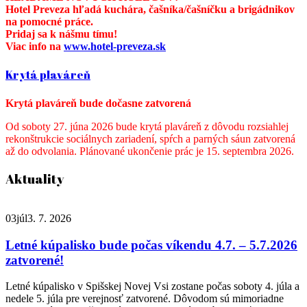
Hotel Preveza hľadá kuchára, čašníka/čašníčku a brigádnikov
na pomocné práce.
Pridaj sa k nášmu tímu!
Viac info na
www.hotel-preveza.sk
Krytá plaváreň
Krytá plaváreň bude dočasne zatvorená
Od soboty 27. júna 2026 bude krytá plaváreň z dôvodu rozsiahlej
rekonštrukcie sociálnych zariadení, spŕch a parných sáun zatvorená
až do odvolania. Plánované ukončenie prác je 15. septembra 2026.
Aktuality
03
júl
3. 7. 2026
Letné kúpalisko bude počas víkendu 4.7. – 5.7.2026
zatvorené!
Letné kúpalisko v Spišskej Novej Vsi zostane počas soboty 4. júla a
nedele 5. júla pre verejnosť zatvorené. Dôvodom sú mimoriadne