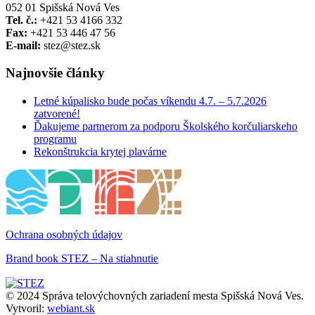
052 01 Spišská Nová Ves
Tel. č.:
+421 53 4166 332
Fax:
+421 53 446 47 56
E-mail:
stez@stez.sk
Najnovšie články
Letné kúpalisko bude počas víkendu 4.7. – 5.7.2026
zatvorené!
Ďakujeme partnerom za podporu Školského korčuliarskeho
programu
Rekonštrukcia krytej plavárne
Ochrana osobných údajov
Brand book STEZ – Na stiahnutie
© 2024 Správa telovýchovných zariadení mesta Spišská Nová Ves.
Vytvoril:
webiant.sk