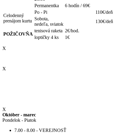
Permanentka
6 hodín / 69€
Po - Pi
110€/deň
Celodenný
Sobota,
prenájom kurtu
130€/deň
nedeľa, sviatok
tenisová raketa
2€/hod.
POŽIČOVŇA
loptičky 4 ks
1€
X
X
X
Október - marec
Pondelok - Piatok
7.00 - 8.00 - VEREJNOSŤ