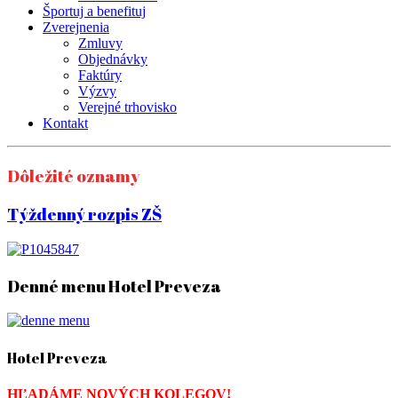
Športuj a benefituj
Zverejnenia
Zmluvy
Objednávky
Faktúry
Výzvy
Verejné trhovisko
Kontakt
Dôležité oznamy
Týždenný rozpis ZŠ
Denné menu Hotel Preveza
Hotel Preveza
HĽADÁME NOVÝCH KOLEGOV!