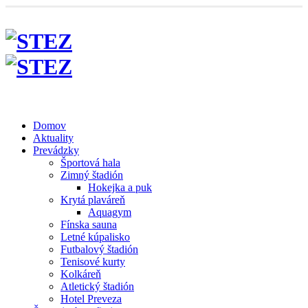
Domov
Aktuality
Prevádzky
Športová hala
Zimný štadión
Hokejka a puk
Krytá plaváreň
Aquagym
Fínska sauna
Letné kúpalisko
Futbalový štadión
Tenisové kurty
Kolkáreň
Atletický štadión
Hotel Preveza