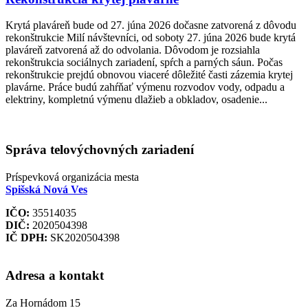
Krytá plaváreň bude od 27. júna 2026 dočasne zatvorená z dôvodu
rekonštrukcie Milí návštevníci, od soboty 27. júna 2026 bude krytá
plaváreň zatvorená až do odvolania. Dôvodom je rozsiahla
rekonštrukcia sociálnych zariadení, spŕch a parných sáun. Počas
rekonštrukcie prejdú obnovou viaceré dôležité časti zázemia krytej
plavárne. Práce budú zahŕňať výmenu rozvodov vody, odpadu a
elektriny, kompletnú výmenu dlažieb a obkladov, osadenie...
Správa telovýchovných zariadení
Príspevková organizácia mesta
Spišská Nová Ves
IČO:
35514035
DIČ:
2020504398
IČ DPH:
SK2020504398
Adresa a kontakt
Za Hornádom 15