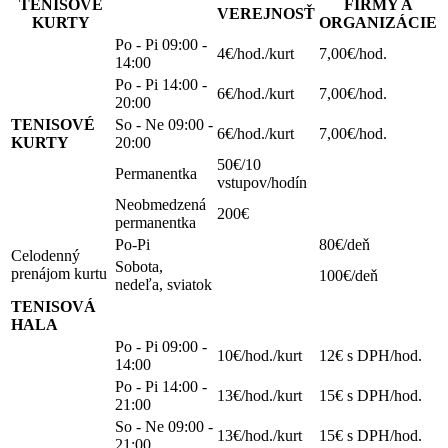
TENISOVÉ
FIRMY A
VEREJNOSŤ
KURTY
ORGANIZÁCIE
Po - Pi 09:00 -
4€/hod./kurt
7,00€/hod.
14:00
Po - Pi 14:00 -
6€/hod./kurt
7,00€/hod.
20:00
TENISOVÉ
So - Ne 09:00 -
6€/hod./kurt
7,00€/hod.
KURTY
20:00
50€/10
Permanentka
vstupov/hodín
Neobmedzená
200€
permanentka
Po-Pi
80€/deň
Celodenný
Sobota,
prenájom kurtu
100€/deň
nedeľa, sviatok
TENISOVÁ
HALA
Po - Pi 09:00 -
10€/hod./kurt
12€ s DPH/hod.
14:00
Po - Pi 14:00 -
13€/hod./kurt
15€ s DPH/hod.
21:00
So - Ne 09:00 -
13€/hod./kurt
15€ s DPH/hod.
21:00