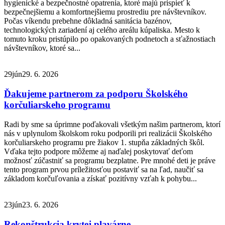
hygienické a bezpečnostné opatrenia, ktoré majú prispieť k
bezpečnejšiemu a komfortnejšiemu prostrediu pre návštevníkov.
Počas víkendu prebehne dôkladná sanitácia bazénov,
technologických zariadení aj celého areálu kúpaliska. Mesto k
tomuto kroku pristúpilo po opakovaných podnetoch a sťažnostiach
návštevníkov, ktoré sa...
29
jún
29. 6. 2026
Ďakujeme partnerom za podporu Školského
korčuliarskeho programu
Radi by sme sa úprimne poďakovali všetkým našim partnerom, ktorí
nás v uplynulom školskom roku podporili pri realizácii Školského
korčuliarskeho programu pre žiakov 1. stupňa základných škôl.
Vďaka tejto podpore môžeme aj naďalej poskytovať deťom
možnosť zúčastniť sa programu bezplatne. Pre mnohé deti je práve
tento program prvou príležitosťou postaviť sa na ľad, naučiť sa
základom korčuľovania a získať pozitívny vzťah k pohybu...
23
jún
23. 6. 2026
Rekonštrukcia krytej plavárne