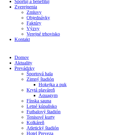
Športuj a benefituj
Zverejnenia
Zmluvy
Objednávky
Faktúry
Výzvy
Verejné trhovisko
Kontakt
Domov
Aktuality
Prevádzky
Športová hala
Zimný štadión
Hokejka a puk
Krytá plaváreň
Aquagym
Fínska sauna
Letné kúpalisko
Futbalový štadión
Tenisové kurty
Kolkáreň
Atletický štadión
Hotel Preveza