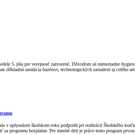
 nedele 5. júla pre verejnosť zatvorené. Dôvodom sú mimoriadne hygien
ne dôkladná sanitácia bazénov, technologických zariadení aj celého ar
ogramu
ás v uplynulom školskom roku podporili pri realizácii Školského korč
sa programu bezplatne. Pre mnohé deti je práve tento program prvou p