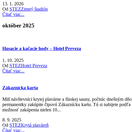
13. 1. 2026
Od
STEZ
Zimný štadión
Čítať viac...
október 2025
Husacie a kačacie hody – Hotel Preveza
1. 10. 2025
Od
STEZ
Hotel Preveza
Čítať viac...
Zákaznícka karta
Milí návštevníci krytej plavárne a fínskej sauny, počnúc dnešným d
permanentky zakúpite čipovú Zákaznícku kartu. Tú si nabijete podľa
možnosť zakúpenia nielen 10...
8. 9. 2025
Od
STEZ
Krytá plaváreň
Čítať viac...