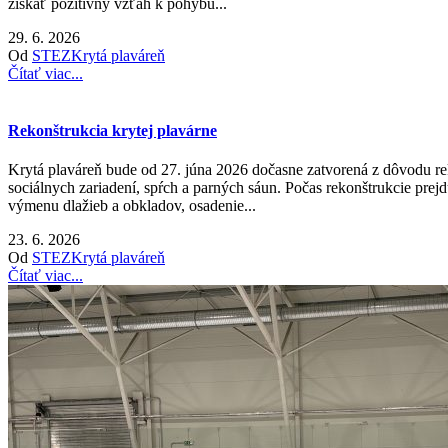
získať pozitívny vzťah k pohybu...
29. 6. 2026
Od
STEZ
Krytá plaváreň
Čítať viac...
Rekonštrukcia krytej plavárne
Krytá plaváreň bude od 27. júna 2026 dočasne zatvorená z dôvodu rek
sociálnych zariadení, spŕch a parných sáun. Počas rekonštrukcie pre
výmenu dlažieb a obkladov, osadenie...
23. 6. 2026
Od
STEZ
Krytá plaváreň
Čítať viac...