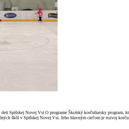
 deti Spišskej Novej Vsi O programe Školský korčuliarsky program, kt
dných škôl v Spišskej Novej Vsi. Jeho hlavným cieľom je rozvoj korčul