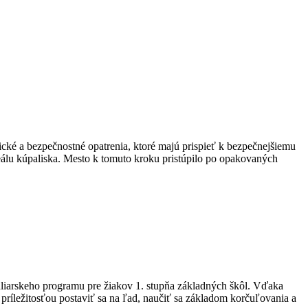
ické a bezpečnostné opatrenia, ktoré majú prispieť k bezpečnejšiemu
eálu kúpaliska. Mesto k tomuto kroku pristúpilo po opakovaných
uliarskeho programu pre žiakov 1. stupňa základných škôl. Vďaka
ríležitosťou postaviť sa na ľad, naučiť sa základom korčuľovania a