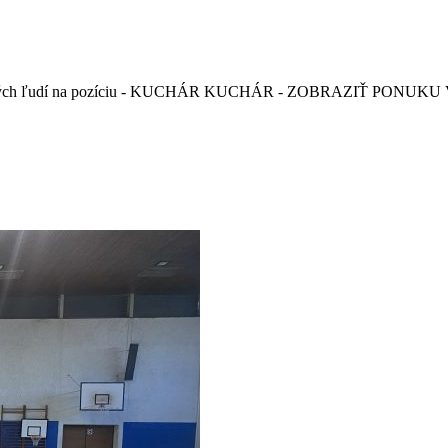
ových ľudí na pozíciu - KUCHÁR KUCHÁR - ZOBRAZIŤ PONUKU Viac in