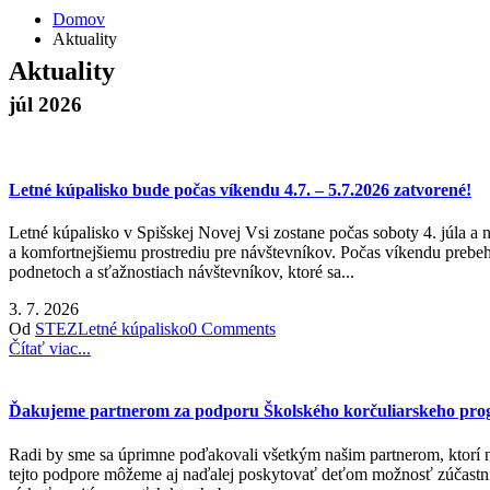
Domov
Aktuality
Aktuality
júl 2026
Letné kúpalisko bude počas víkendu 4.7. – 5.7.2026 zatvorené!
Letné kúpalisko v Spišskej Novej Vsi zostane počas soboty 4. júla a
a komfortnejšiemu prostrediu pre návštevníkov. Počas víkendu prebeh
podnetoch a sťažnostiach návštevníkov, ktoré sa...
3. 7. 2026
Od
STEZ
Letné kúpalisko
0 Comments
Čítať viac...
Ďakujeme partnerom za podporu Školského korčuliarskeho pr
Radi by sme sa úprimne poďakovali všetkým našim partnerom, ktorí n
tejto podpore môžeme aj naďalej poskytovať deťom možnosť zúčastniť 