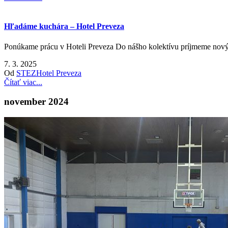
Hľadáme kuchára – Hotel Preveza
Ponúkame prácu v Hoteli Preveza Do nášho kolektívu príjmeme n
7. 3. 2025
Od
STEZ
Hotel Preveza
Čítať viac...
november 2024