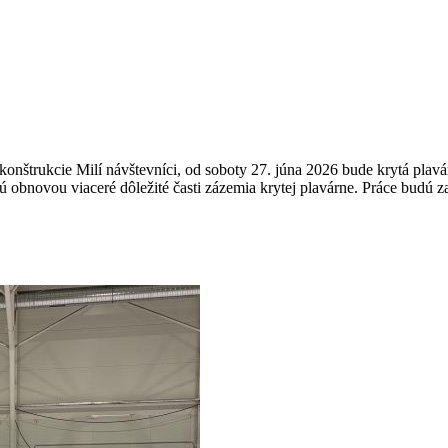
onštrukcie Milí návštevníci, od soboty 27. júna 2026 bude krytá plavá
jdú obnovou viaceré dôležité časti zázemia krytej plavárne. Práce bud