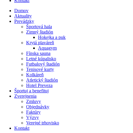
Kontakt
Domov
Aktuality
Prevádzky
Športová hala
Zimný štadión
Hokejka a puk
Krytá plaváreň
Aquagym
Fínska sauna
Letné kúpalisko
Futbalový štadión
Tenisové kurty
Kolkáreň
Atletický štadión
Hotel Preveza
Športuj a benefituj
Zverejnenia
Zmluvy
Objednávky
Faktúry
Výzvy
Verejné trhovisko
Kontakt