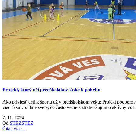
Projekt, ktorý učí predškolákov láske k pohybu
Ako priviesť deti k športu už v predškolskom veku: Projekt podporo
viac času v online svete, čo často vedie k strate záujmu o aktívny voľ
7. 11. 2024
Od
STEZ
STEZ
Čítať viac...