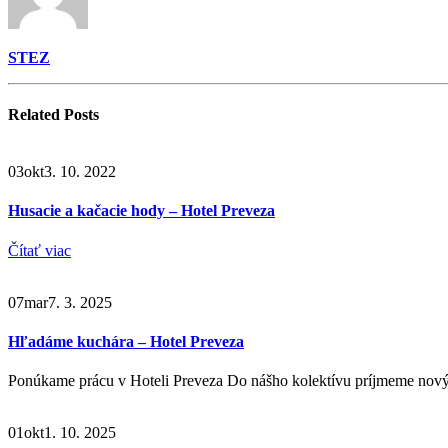
STEZ
Related
Posts
03
okt
3. 10. 2022
Husacie a kačacie hody – Hotel Preveza
Čítať viac
07
mar
7. 3. 2025
Hľadáme kuchára – Hotel Preveza
Ponúkame prácu v Hoteli Preveza Do nášho kolektívu príjmeme nový
01
okt
1. 10. 2025