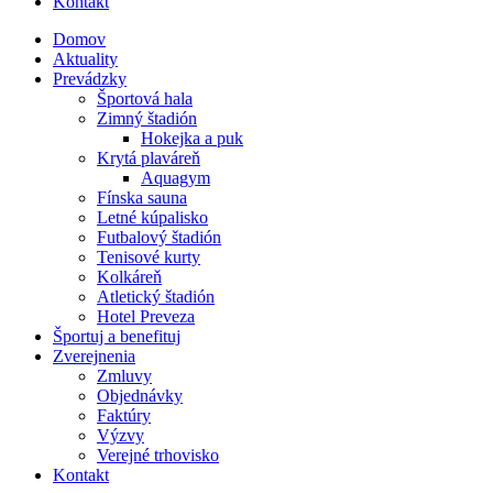
Kontakt
Domov
Aktuality
Prevádzky
Športová hala
Zimný štadión
Hokejka a puk
Krytá plaváreň
Aquagym
Fínska sauna
Letné kúpalisko
Futbalový štadión
Tenisové kurty
Kolkáreň
Atletický štadión
Hotel Preveza
Športuj a benefituj
Zverejnenia
Zmluvy
Objednávky
Faktúry
Výzvy
Verejné trhovisko
Kontakt