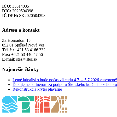
IČO:
35514035
DIČ:
2020504398
IČ DPH:
SK2020504398
Adresa a kontakt
Za Hornádom 15
052 01 Spišská Nová Ves
Tel. č.:
+421 53 4166 332
Fax:
+421 53 446 47 56
E-mail:
stez@stez.sk
Najnovšie články
Letné kúpalisko bude počas víkendu 4.7. – 5.7.2026 zatvorené
Ďakujeme partnerom za podporu Školského korčuliarskeho pr
Rekonštrukcia krytej plavárne