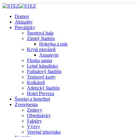
Domov
Aktuality
Prevádzky
Športová hala
Zimný štadión
Hokejka a puk
Krytá plaváreň
Aquagym
Fínska sauna
Letné kúpalisko
Futbalový štadión
Tenisové kurty
Kolkáreň
Atletický štadión
Hotel Preveza
Športuj a benefituj
Zverejnenia
Zmluvy
Objednávky
Faktúry
Výzvy
Verejné trhovisko