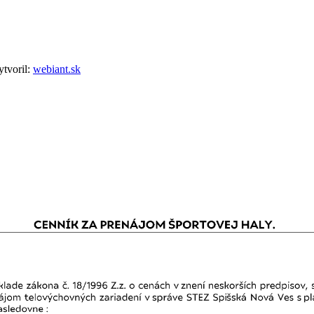
tvoril:
webiant.sk