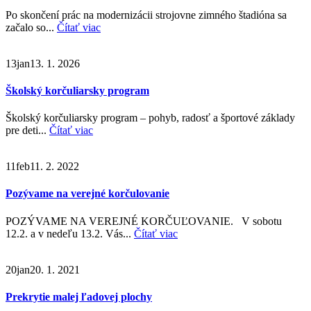
Po skončení prác na modernizácii strojovne zimného štadióna sa
začalo so...
Čítať viac
13
jan
13. 1. 2026
Školský korčuliarsky program
Školský korčuliarsky program – pohyb, radosť a športové základy
pre deti...
Čítať viac
11
feb
11. 2. 2022
Pozývame na verejné korčulovanie
POZÝVAME NA VEREJNÉ KORČUĽOVANIE. V sobotu
12.2. a v nedeľu 13.2. Vás...
Čítať viac
20
jan
20. 1. 2021
Prekrytie malej ľadovej plochy