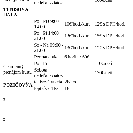
100€/deň
nedeľa, sviatok
TENISOVÁ
HALA
Po - Pi 09:00 -
10€/hod./kurt
12€ s DPH/hod.
14:00
Po - Pi 14:00 -
13€/hod./kurt
15€ s DPH/hod.
21:00
So - Ne 09:00 -
13€/hod./kurt
15€ s DPH/hod.
21:00
Permanentka
6 hodín / 69€
Po - Pi
110€/deň
Celodenný
Sobota,
prenájom kurtu
130€/deň
nedeľa, sviatok
tenisová raketa
2€/hod.
POŽIČOVŇA
loptičky 4 ks
1€
X
X