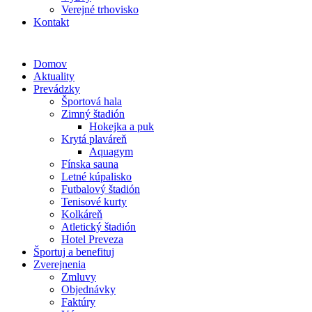
Verejné trhovisko
Kontakt
Domov
Aktuality
Prevádzky
Športová hala
Zimný štadión
Hokejka a puk
Krytá plaváreň
Aquagym
Fínska sauna
Letné kúpalisko
Futbalový štadión
Tenisové kurty
Kolkáreň
Atletický štadión
Hotel Preveza
Športuj a benefituj
Zverejnenia
Zmluvy
Objednávky
Faktúry