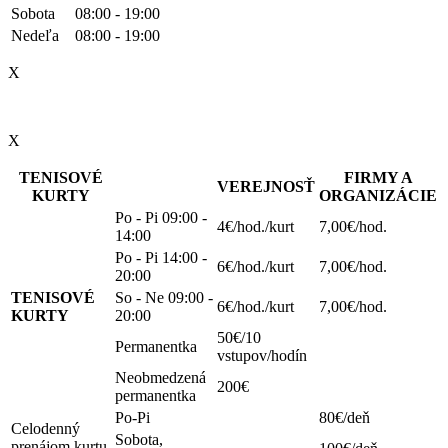
Sobota
08:00 - 19:00
Nedeľa
08:00 - 19:00
X
X
TENISOVÉ
FIRMY A
VEREJNOSŤ
KURTY
ORGANIZÁCIE
Po - Pi 09:00 -
4€/hod./kurt
7,00€/hod.
14:00
Po - Pi 14:00 -
6€/hod./kurt
7,00€/hod.
20:00
TENISOVÉ
So - Ne 09:00 -
6€/hod./kurt
7,00€/hod.
KURTY
20:00
50€/10
Permanentka
vstupov/hodín
Neobmedzená
200€
permanentka
Po-Pi
80€/deň
Celodenný
Sobota,
prenájom kurtu