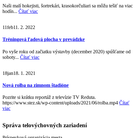
Naši malí hokejisti, šortrekári, krasokorčuliari sa môžu tešiť na viac
hodín...
Čítať viac
11
feb
11. 2. 2022
Tréningová ľadová plocha v prevádzke
Po vyše roku od začiatku výstavby (december 2020) spúšťame od
soboty...
Čítať viac
18
jan
18. 1. 2021
Nová rolba na zimnom štadióne
Pozrite si krátku reportáž z televízie TV Reduta.
https://www.stez.sk/wp-content/uploads/2021/06/rolba.mp4
Čítať
viac
Správa telovýchovných zariadení
Príspevková organizácia mesta