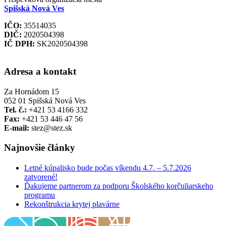
Spišská Nová Ves
IČO:
35514035
DIČ:
2020504398
IČ DPH:
SK2020504398
Adresa a kontakt
Za Hornádom 15
052 01 Spišská Nová Ves
Tel. č.:
+421 53 4166 332
Fax:
+421 53 446 47 56
E-mail:
stez@stez.sk
Najnovšie články
Letné kúpalisko bude počas víkendu 4.7. – 5.7.2026
zatvorené!
Ďakujeme partnerom za podporu Školského korčuliarskeho
programu
Rekonštrukcia krytej plavárne