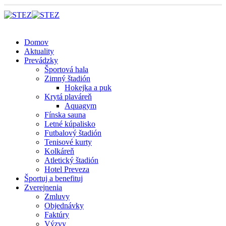
Domov
Aktuality
Prevádzky
Športová hala
Zimný štadión
Hokejka a puk
Krytá plaváreň
Aquagym
Fínska sauna
Letné kúpalisko
Futbalový štadión
Tenisové kurty
Kolkáreň
Atletický štadión
Hotel Preveza
Športuj a benefituj
Zverejnenia
Zmluvy
Objednávky
Faktúry
Výzvy