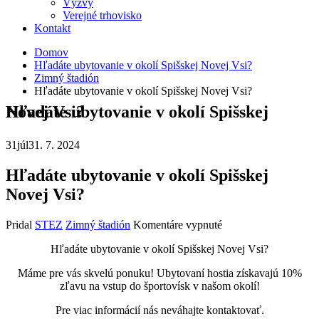
Výzvy
Verejné trhovisko
Kontakt
Domov
Hľadáte ubytovanie v okolí Spišskej Novej Vsi?
Zimný štadión
Hľadáte ubytovanie v okolí Spišskej Novej Vsi?
Hľadáte ubytovanie v okolí Spišskej Novej Vsi?
31
júl
31. 7. 2024
Hľadáte ubytovanie v okolí Spišskej
Novej Vsi?
na
Pridal
STEZ
Zimný štadión
Komentáre vypnuté
Hľadáte
Hľadáte ubytovanie v okolí Spišskej Novej Vsi?
ubytovanie
v
Máme pre vás skvelú ponuku! Ubytovaní hostia získavajú 10%
okolí
zľavu na vstup do športovísk v našom okolí!
Spišskej
Novej
Pre viac informácií nás neváhajte kontaktovať.
Vsi?